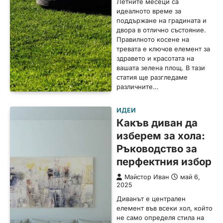
Летните месеци са
идеалното време за
поддържане на градината и
двора в отлично състояние.
Правилното косене на
тревата е ключов елемент за
здравето и красотата на
вашата зелена площ. В тази
статия ще разгледаме
различните…
ИДЕИ
Какъв диван да
изберем за хола:
Ръководство за
перфектния избор
Майстор Иван
май 6,
2025
Диванът е централен
елемент във всеки хол, който
не само определя стила на