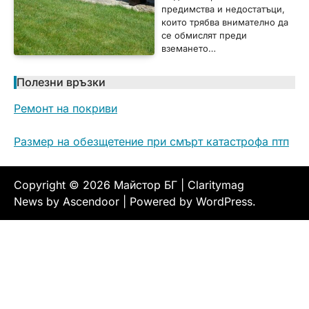
предимства и недостатъци,
които трябва внимателно да
се обмислят преди
вземането…
Полезни връзки
Ремонт на покриви
Размер на обезщетение при смърт катастрофа птп
Copyright © 2026
Майстор БГ
| Claritymag
News by
Ascendoor
| Powered by
WordPress
.