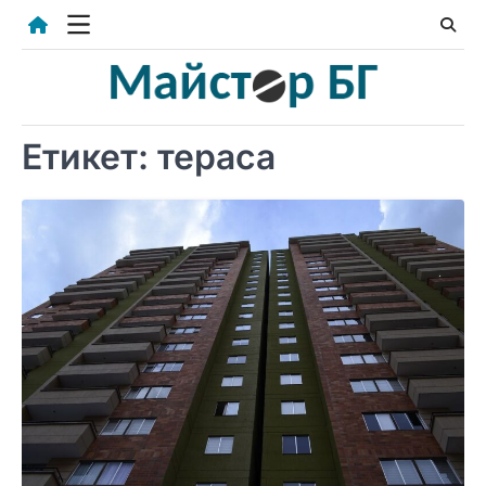
Skip
to
content
Етикет:
тераса