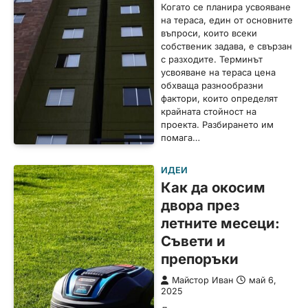
Когато се планира усвояване
на тераса, един от основните
въпроси, които всеки
собственик задава, е свързан
с разходите. Терминът
усвояване на тераса цена
обхваща разнообразни
фактори, които определят
крайната стойност на
проекта. Разбирането им
помага…
ИДЕИ
Как да окосим
двора през
летните месеци:
Съвети и
препоръки
Майстор Иван
май 6,
2025