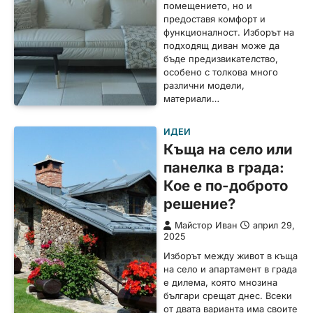
помещението, но и
предоставя комфорт и
функционалност. Изборът на
подходящ диван може да
бъде предизвикателство,
особено с толкова много
различни модели,
материали…
ИДЕИ
Къща на село или
панелка в града:
Кое е по-доброто
решение?
Майстор Иван
април 29,
2025
Изборът между живот в къща
на село и апартамент в града
е дилема, която мнозина
българи срещат днес. Всеки
от двата варианта има своите