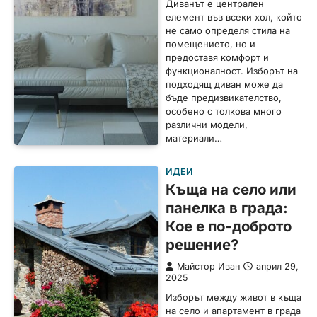
Диванът е централен
елемент във всеки хол, който
не само определя стила на
помещението, но и
предоставя комфорт и
функционалност. Изборът на
подходящ диван може да
бъде предизвикателство,
особено с толкова много
различни модели,
материали…
ИДЕИ
Къща на село или
панелка в града:
Кое е по-доброто
решение?
Майстор Иван
април 29,
2025
Изборът между живот в къща
на село и апартамент в града