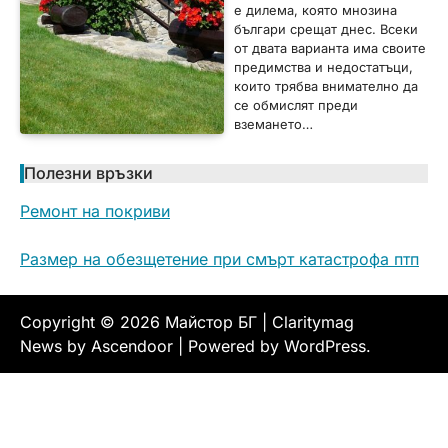
е дилема, която мнозина
българи срещат днес. Всеки
от двата варианта има своите
предимства и недостатъци,
които трябва внимателно да
се обмислят преди
вземането…
Полезни връзки
Ремонт на покриви
Размер на обезщетение при смърт катастрофа птп
Copyright © 2026
Майстор БГ
| Claritymag
News by
Ascendoor
| Powered by
WordPress
.