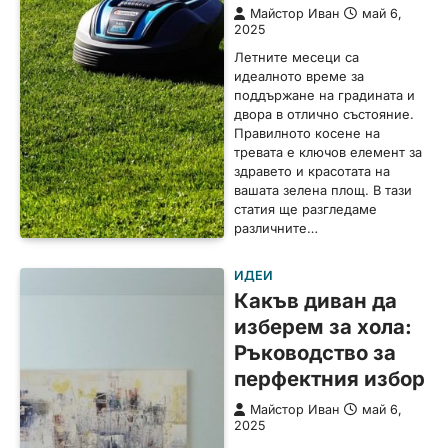
Майстор Иван
май 6,
2025
Летните месеци са
идеалното време за
поддържане на градината и
двора в отлично състояние.
Правилното косене на
тревата е ключов елемент за
здравето и красотата на
вашата зелена площ. В тази
статия ще разгледаме
различните…
ИДЕИ
Какъв диван да
изберем за хола:
Ръководство за
перфектния избор
Майстор Иван
май 6,
2025