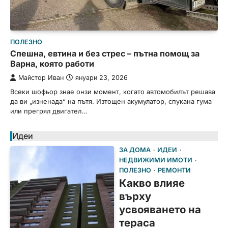
ПОЛЕЗНО
Спешна, евтина и без стрес – пътна помощ за
Варна, която работи
Майстор Иван
януари 23, 2026
Всеки шофьор знае онзи момент, когато автомобилът решава
да ви „изненада“ на пътя. Изтощен акумулатор, спукана гума
или прегрял двигател…
Идеи
ЗА ДОМА
ИДЕИ
НЕДВИЖИМИ ИМОТИ
ПОЛЕЗНО
РЕМОНТИ
Какво влияе
върху
усвояването на
тераса