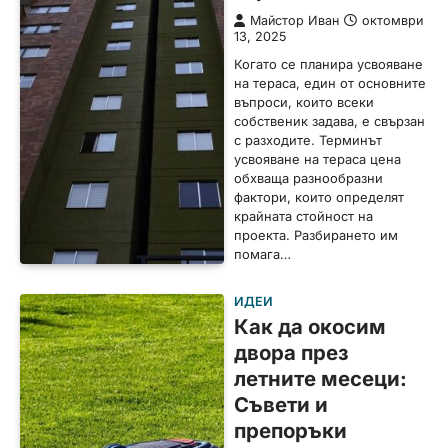
Майстор Иван
октомври
13, 2025
Когато се планира усвояване
на тераса, един от основните
въпроси, които всеки
собственик задава, е свързан
с разходите. Терминът
усвояване на тераса цена
обхваща разнообразни
фактори, които определят
крайната стойност на
проекта. Разбирането им
помага…
ИДЕИ
Как да окосим
двора през
летните месеци:
Съвети и
препоръки