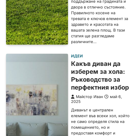
поддържане на градината и
двора в отлично състояние.
Правилното косене на
тревата е ключов елемент за
здравето и красотата на
вашата зелена площ. В тази
статия ще разгледаме
различните…
ИДЕИ
Какъв диван да
изберем за хола:
Ръководство за
перфектния избор
Майстор Иван
май 6,
2025
Диванът е централен
елемент във всеки хол, който
не само определя стила на
помещението, но и
предоставя комфорт и