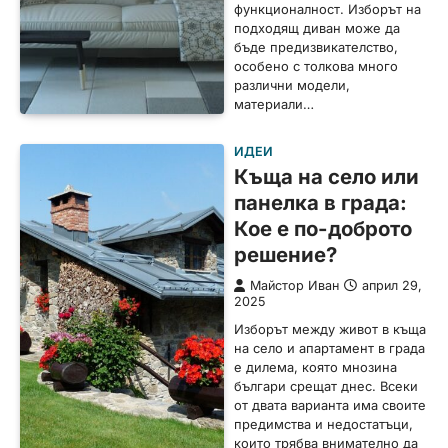
функционалност. Изборът на
подходящ диван може да
бъде предизвикателство,
особено с толкова много
различни модели,
материали…
ИДЕИ
Къща на село или
панелка в града:
Кое е по-доброто
решение?
Майстор Иван
април 29,
2025
Изборът между живот в къща
на село и апартамент в града
е дилема, която мнозина
българи срещат днес. Всеки
от двата варианта има своите
предимства и недостатъци,
които трябва внимателно да