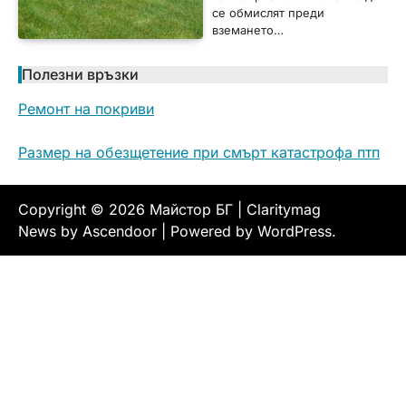
се обмислят преди
вземането…
Полезни връзки
Ремонт на покриви
Размер на обезщетение при смърт катастрофа птп
Copyright © 2026
Майстор БГ
| Claritymag
News by
Ascendoor
| Powered by
WordPress
.