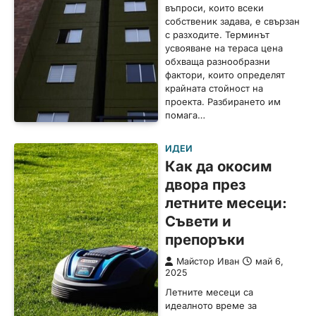
въпроси, които всеки
собственик задава, е свързан
с разходите. Терминът
усвояване на тераса цена
обхваща разнообразни
фактори, които определят
крайната стойност на
проекта. Разбирането им
помага…
ИДЕИ
Как да окосим
двора през
летните месеци:
Съвети и
препоръки
Майстор Иван
май 6,
2025
Летните месеци са
идеалното време за