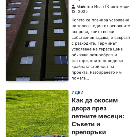
Майстор Иван
октомври
13, 2025
Когато се планира усвояване
на тераса, един от основните
въпроси, които всеки
собственик задава, е свързан
с разходите. Терминът
усвояване на тераса цена
обхваща разнообразни
фактори, които определят
крайната стойност на
проекта. Разбирането им
помага…
ИДЕИ
Как да окосим
двора през
летните месеци:
Съвети и
препоръки