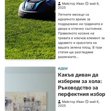
Майстор Иван
май 6,
2025
Летните месеци са
идеалното време за
поддържане на градината и
двора в отлично състояние.
Правилното косене на
тревата е ключов елемент за
здравето и красотата на
вашата зелена площ. В тази
статия ще разгледаме
различните…
ИДЕИ
Какъв диван да
изберем за хола:
Ръководство за
перфектния избор
Майстор Иван
май 6,
2025