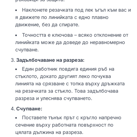
Наклонете резачката под лек ъгъл към вас и
я движете по линийката с едно плавно
движение, без да спирате.
Точността е ключова – всяко отклонение от
линийката може да доведе до неравномерно
счупване.
Задълбочаване на разреза:
Един работник повдига единия ръб на
стъклото, докато другият леко почуква
линията на срязване с топка върху дръжката
на резачката за стъкло. Това задълбочава
разреза и улеснява счупването.
Счупване:
Поставете тънък прът с кръгло напречно
сечение върху работната повърхност по
цялата дължина на разреза.