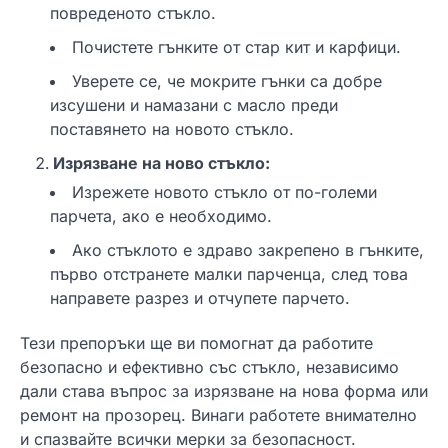
повреденото стъкло.
Почистете гънките от стар кит и карфици.
Уверете се, че мокрите гънки са добре
изсушени и намазани с масло преди
поставянето на новото стъкло.
Изрязване на ново стъкло:
Изрежете новото стъкло от по-големи
парчета, ако е необходимо.
Ако стъклото е здраво закрепено в гънките,
първо отстранете малки парченца, след това
направете разрез и отчупете парчето.
Тези препоръки ще ви помогнат да работите
безопасно и ефективно със стъкло, независимо
дали става въпрос за изрязване на нова форма или
ремонт на прозорец. Винаги работете внимателно
и спазвайте всички мерки за безопасност.