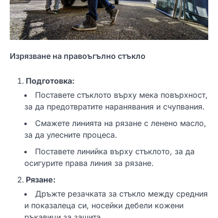
Изрязване на правоъгълно стъкло
Подготовка:
Поставете стъклото върху мека повърхност,
за да предотвратите наранявания и счупвания.
Смажете линията на рязане с ленено масло,
за да улесните процеса.
Поставете линийка върху стъклото, за да
осигурите права линия за рязане.
Рязане:
Дръжте резачката за стъкло между средния
и показалеца си, носейки дебели кожени
ръкавици за защита.