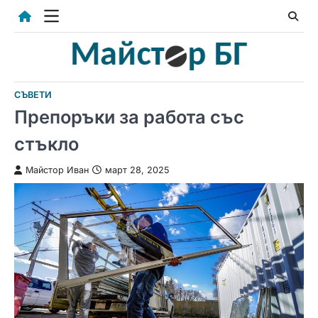
Skip
to
content
СЪВЕТИ
Препоръки за работа със
стъкло
Майстор Иван
март 28, 2025