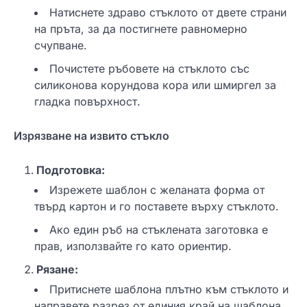
Натиснете здраво стъклото от двете страни
на пръта, за да постигнете равномерно
счупване.
Почистете ръбовете на стъклото със
силиконова корундова кора или шмиргел за
гладка повърхност.
Изрязване на извито стъкло
Подготовка:
Изрежете шаблон с желаната форма от
твърд картон и го поставете върху стъклото.
Ако един ръб на стъклената заготовка е
прав, използвайте го като ориентир.
Рязане:
Притиснете шаблона плътно към стъклото и
направете разрез от единия край на шаблона