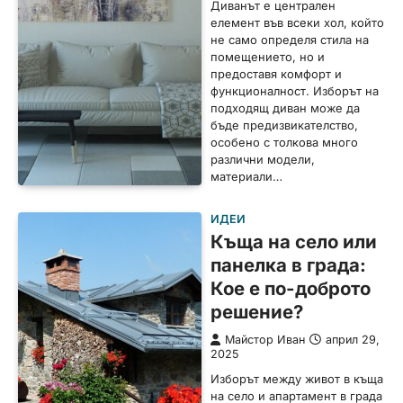
Диванът е централен
елемент във всеки хол, който
не само определя стила на
помещението, но и
предоставя комфорт и
функционалност. Изборът на
подходящ диван може да
бъде предизвикателство,
особено с толкова много
различни модели,
материали…
ИДЕИ
Къща на село или
панелка в града:
Кое е по-доброто
решение?
Майстор Иван
април 29,
2025
Изборът между живот в къща
на село и апартамент в града