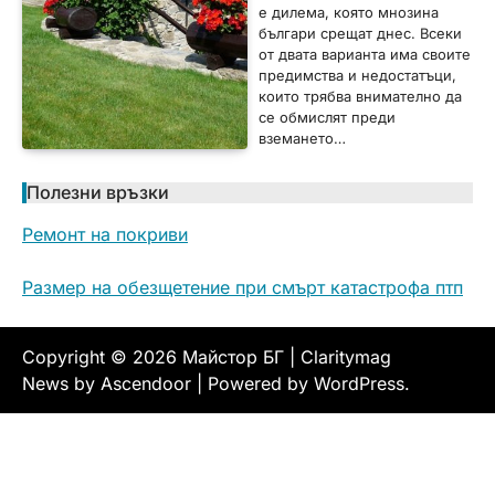
е дилема, която мнозина
българи срещат днес. Всеки
от двата варианта има своите
предимства и недостатъци,
които трябва внимателно да
се обмислят преди
вземането…
Полезни връзки
Ремонт на покриви
Размер на обезщетение при смърт катастрофа птп
Copyright © 2026
Майстор БГ
| Claritymag
News by
Ascendoor
| Powered by
WordPress
.