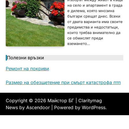
на село и апартамент в града
е дилема, която мнозина
българи срещат днес. Всеки
от двата варианта има своите
предимства и недостатъци,
които трябва внимателно да
се обмислят преди
вземането…
Полезни връзки
Ремонт на покриви
Размер на обезщетение при смърт катастрофа птп
Copyright © 2026
Майстор БГ
| Claritymag
News by
Ascendoor
| Powered by
WordPress
.