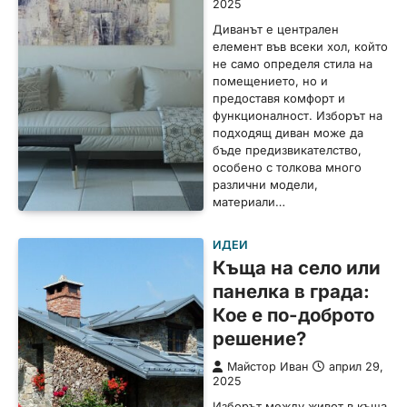
2025
Диванът е централен
елемент във всеки хол, който
не само определя стила на
помещението, но и
предоставя комфорт и
функционалност. Изборът на
подходящ диван може да
бъде предизвикателство,
особено с толкова много
различни модели,
материали…
ИДЕИ
Къща на село или
панелка в града:
Кое е по-доброто
решение?
Майстор Иван
април 29,
2025
Изборът между живот в къща