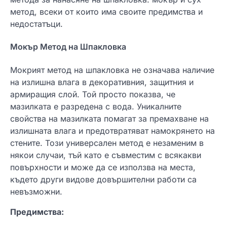
метод, всеки от които има своите предимства и
недостатъци.
Мокър Метод на Шпакловка
Мокрият метод на шпакловка не означава наличие
на излишна влага в декоративния, защитния и
армиращия слой. Той просто показва, че
мазилката е разредена с вода. Уникалните
свойства на мазилката помагат за премахване на
излишната влага и предотвратяват намокрянето на
стените. Този универсален метод е незаменим в
някои случаи, тъй като е съвместим с всякакви
повърхности и може да се използва на места,
където други видове довършителни работи са
невъзможни.
Предимства: