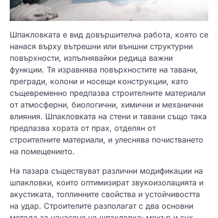
Шпакловката е вид довършителна работа, която се
нанася върху вътрешни или външни структурни
повърхности, изпълнявайки редица важни
функции. Тя изравнява повърхностите на тавани,
прегради, колони и носещи конструкции, като
същевременно предпазва строителните материали
от атмосферни, биологични, химични и механични
влияния. Шпакловката на стени и тавани също така
предпазва хората от прах, отделян от
строителните материали, и улеснява почистването
на помещението.
На пазара съществуват различни модификации на
шпакловки, които оптимизират звукоизолацията и
акустиката, топлинните свойства и устойчивостта
на удар. Строителите разполагат с два основни
метода за нанасяне на шпакловка: мокър и сух