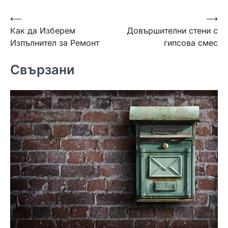
Навигация
⟵
⟶
Как да Изберем
Довършителни стени с
Изпълнител за Ремонт
гипсова смес
Свързани