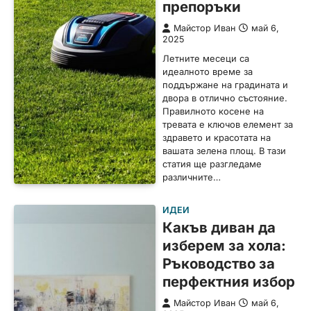
препоръки
Майстор Иван
май 6,
2025
Летните месеци са
идеалното време за
поддържане на градината и
двора в отлично състояние.
Правилното косене на
тревата е ключов елемент за
здравето и красотата на
вашата зелена площ. В тази
статия ще разгледаме
различните…
ИДЕИ
Какъв диван да
изберем за хола:
Ръководство за
перфектния избор
Майстор Иван
май 6,