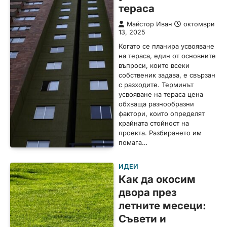
тераса
Майстор Иван
октомври
13, 2025
Когато се планира усвояване
на тераса, един от основните
въпроси, които всеки
собственик задава, е свързан
с разходите. Терминът
усвояване на тераса цена
обхваща разнообразни
фактори, които определят
крайната стойност на
проекта. Разбирането им
помага…
ИДЕИ
Как да окосим
двора през
летните месеци:
Съвети и