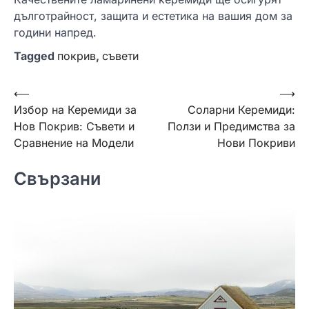
дълготрайност, защита и естетика на вашия дом за
години напред.
Tagged
покрив
,
съвети
Навигация
⟵
⟶
Избор на Керемиди за
Соларни Керемиди:
Нов Покрив: Съвети и
Ползи и Предимства за
Сравнение на Модели
Нови Покриви
Свързани