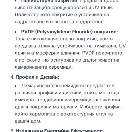
Полиестерно покритие
: Предлага добро
ниво на защита срещу корозия и UV лъчи.
Полиестерното покритие е устойчиво на
надраскване и е лесно за поддръжка.
PVDF (Polyvinylidene Fluoride) покритие
:
Това е висококачествено покритие, което
предлага отлична устойчивост на химикали, UV
лъчи и атмосферни влияния. PVDF покритието
е по-скъпо, но осигурява по-дълъг живот на
ламаринените керемиди.
Профил и Дизайн
:
Ламаринените керемиди се предлагат в
различни профили и дизайни, които могат да
имитират традиционни керемиди, плочки или
други покривни материали. Изберете профил,
който хармонира с архитектурния стил на
вашия дом.
Изолация и Енергийна Ефективност
: