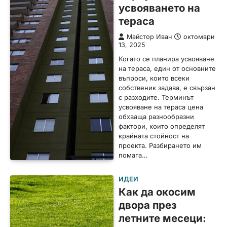
усвояването на
тераса
Майстор Иван
октомври
13, 2025
Когато се планира усвояване
на тераса, един от основните
въпроси, които всеки
собственик задава, е свързан
с разходите. Терминът
усвояване на тераса цена
обхваща разнообразни
фактори, които определят
крайната стойност на
проекта. Разбирането им
помага…
ИДЕИ
Как да окосим
двора през
летните месеци: