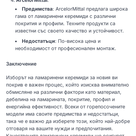
ArcelorMittal
:
Предимства
: ArcelorMittal предлага широка
гама от ламаринени керемиди с различни
покрития и профили. Техните продукти са
известни със своето качество и устойчивост.
Недостатъци
: По-висока цена и
необходимост от професионален монтаж.
Заключение
Изборът на ламаринени керемиди за новия ви
покрив е важен процес, който изисква внимателно
обмисляне на различни фактори като материал,
дебелина на ламарината, покритие, профил и
енергийна ефективност. Всеки от горепосочените
модели има своите предимства и недостатъци,
така че е важно да изберете този, който най-добре
отговаря на вашите нужди и предпочитания.
Качествените ламаринени керемиди ще осигурят