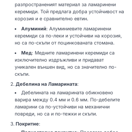
разпространеният материал за ламаринени
керемиди. Той предлага добра устойчивост на
корозия и е сравнително евтин.
Алуминий
: Алуминиевите ламаринени
керемиди са по-леки и устойчиви на корозия,
но са по-скъпи от поцинкованата стомана.
Мед
: Медните ламаринени керемиди са
изключително издръжливи и придават
уникален външен вид, но са значително по-
скъпи.
Дебелина на Ламарината
:
Дебелината на ламарината обикновено
варира между 0.4 мм и 0.6 мм. По-дебелите
ламарини са по-устойчиви на механични
повреди, но са и по-тежки и скъпи.
Покритие
: