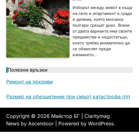
Изборът между живот в къща
на село и апартамент в града
е дилема, която мнозина
българи срещат днес. Всеки
от двата варианта има своите
предимства и недостатъци,
които трябва внимателно да
се обмислят преди
вземането…
Полезни връзки
Ремонт на покриви
Размер на обезщетение при смърт катастрофа птп
Copyright © 2026
Майстор БГ
| Claritymag
News by
Ascendoor
| Powered by
WordPress
.