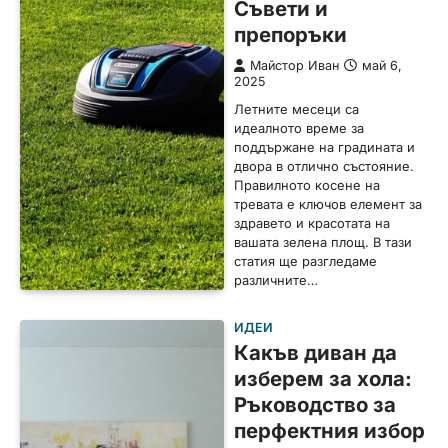
Съвети и
препоръки
Майстор Иван
май 6,
2025
Летните месеци са
идеалното време за
поддържане на градината и
двора в отлично състояние.
Правилното косене на
тревата е ключов елемент за
здравето и красотата на
вашата зелена площ. В тази
статия ще разгледаме
различните…
ИДЕИ
Какъв диван да
изберем за хола:
Ръководство за
перфектния избор