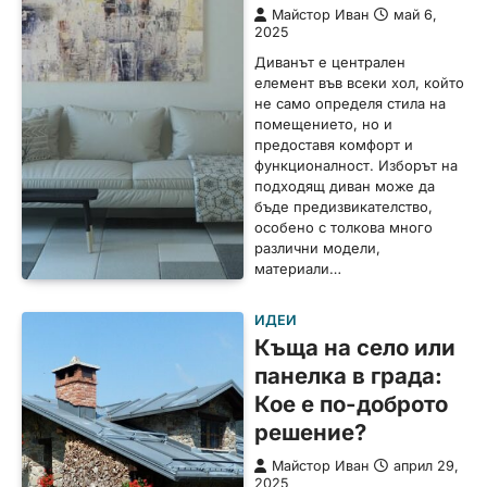
Майстор Иван
май 6,
2025
Диванът е централен
елемент във всеки хол, който
не само определя стила на
помещението, но и
предоставя комфорт и
функционалност. Изборът на
подходящ диван може да
бъде предизвикателство,
особено с толкова много
различни модели,
материали…
ИДЕИ
Къща на село или
панелка в града:
Кое е по-доброто
решение?
Майстор Иван
април 29,
2025