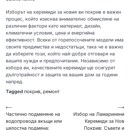
Изборът на керемиди за новия ви покрив е важен
процес, който изисква внимателно обмисляне на
различни фактори като материал, дизайн,
климатични условия, цена и енергийна
ефективност. Всеки от горепосочените модели има
своите предимства и недостатъци, така че е важно
да изберете този, който най-добре отговаря на
вашите нужди и предпочитания. Независимо от
избора ви, качествените керемиди ще осигурят
дълготрайност и защита на вашия дом за години
напред.
Tagged
покрив
,
ремонт
Навигация
⟵
⟶
Частично подменяне на
Избор на Ламаринени
водопровода вкъщи или
Керемиди за Нов
цялостна подмяна:
Покрив: Съвети и