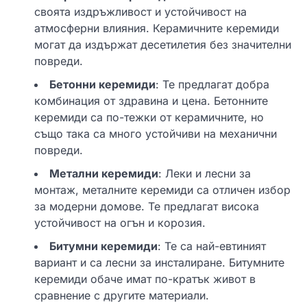
своята издръжливост и устойчивост на
атмосферни влияния. Керамичните керемиди
могат да издържат десетилетия без значителни
повреди.
Бетонни керемиди
: Те предлагат добра
комбинация от здравина и цена. Бетонните
керемиди са по-тежки от керамичните, но
също така са много устойчиви на механични
повреди.
Метални керемиди
: Леки и лесни за
монтаж, металните керемиди са отличен избор
за модерни домове. Те предлагат висока
устойчивост на огън и корозия.
Битумни керемиди
: Те са най-евтиният
вариант и са лесни за инсталиране. Битумните
керемиди обаче имат по-кратък живот в
сравнение с другите материали.