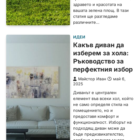
здравето и красотата на
вашата зелена площ. В тази
статия ще разгледаме
различните…
ИДЕИ
Какъв диван да
изберем за хола:
Ръководство за
перфектния избор
Майстор Иван
май 6,
2025
Диванът е централен
елемент във всеки хол, който
не само определя стила на
помещението, но и
предоставя комфорт и
функционалност. Изборът на
подходящ диван може да
бъде предизвикателство,