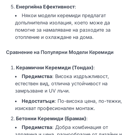
Енергийна Ефективност
:
Някои модели керемиди предлагат
допълнителна изолация, което може да
помогне за намаляване на разходите за
отопление и охлаждане на дома.
Сравнение на Популярни Модели Керемиди
Керамични Керемиди (Тондах)
:
Предимства
: Висока издръжливост,
естествен вид, отлична устойчивост на
замръзване и UV лъчи.
Недостатъци
: По-висока цена, по-тежки,
изискват професионален монтаж.
Бетонни Керемиди (Брамак)
:
Предимства
: Добра комбинация от
здравина и цена, разнообразие от дизайни и