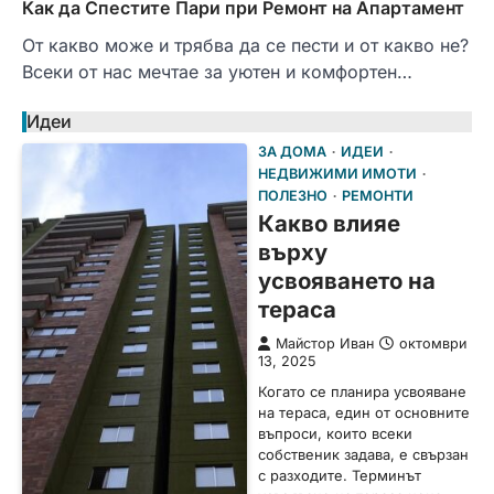
Как да Спестите Пари при Ремонт на Апартамент
От какво може и трябва да се пести и от какво не?
Всеки от нас мечтае за уютен и комфортен…
Идеи
ЗА ДОМА
ИДЕИ
НЕДВИЖИМИ ИМОТИ
ПОЛЕЗНО
РЕМОНТИ
Какво влияе
върху
усвояването на
тераса
Майстор Иван
октомври
13, 2025
Когато се планира усвояване
на тераса, един от основните
въпроси, които всеки
собственик задава, е свързан
с разходите. Терминът