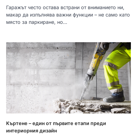
Гаражът често остава встрани от вниманието ни,
макар да изпълнява важни функции – не само като
място за паркиране, но…
Къртене – един от първите етапи преди
интериорния дизайн