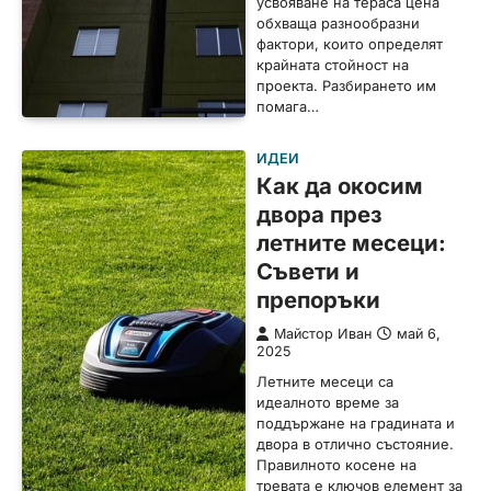
усвояване на тераса цена
обхваща разнообразни
фактори, които определят
крайната стойност на
проекта. Разбирането им
помага…
ИДЕИ
Как да окосим
двора през
летните месеци:
Съвети и
препоръки
Майстор Иван
май 6,
2025
Летните месеци са
идеалното време за
поддържане на градината и
двора в отлично състояние.
Правилното косене на
тревата е ключов елемент за