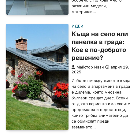
особено с толкова много
различни модели,
материали…
ИДЕИ
Къща на село или
панелка в града:
Кое е по-доброто
решение?
Майстор Иван
април 29,
2025
Изборът между живот в къща
на село и апартамент в града
е дилема, която мнозина
българи срещат днес. Всеки
от двата варианта има своите
предимства и недостатъци,
които трябва внимателно да
се обмислят преди
вземането…