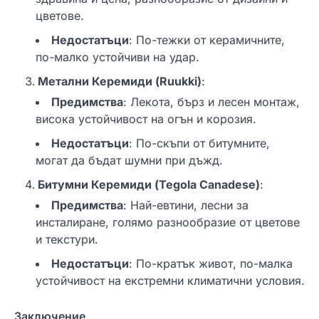
цветове.
Недостатъци
: По-тежки от керамичните,
по-малко устойчиви на удар.
Метални Керемиди (Ruukki)
:
Предимства
: Лекота, бърз и лесен монтаж,
висока устойчивост на огън и корозия.
Недостатъци
: По-скъпи от битумните,
могат да бъдат шумни при дъжд.
Битумни Керемиди (Tegola Canadese)
:
Предимства
: Най-евтини, лесни за
инсталиране, голямо разнообразие от цветове
и текстури.
Недостатъци
: По-кратък живот, по-малка
устойчивост на екстремни климатични условия.
Заключение