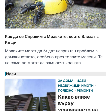
Как да се Справим с Мравките, които Влизат в
Къщи
Мравките могат да бъдат неприятен проблем в
домакинството, особено през топлите месеци. Те
не само че могат да замърсят храната…
Идеи
ЗА ДОМА
ИДЕИ
НЕДВИЖИМИ ИМОТИ
ПОЛЕЗНО
РЕМОНТИ
Какво влияе
върху
усвояването на