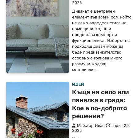
2025
Диванът е централен
елемент във всеки хол, който
не само определя стила на
помещението, но и
предоставя комфорт и
функционалност. Изборът на
подходящ диван може да
бъде предизвикателство,
особено с толкова много
различни модели,
материали…
ИДЕИ
Къща на село или
панелка в града:
Кое е по-доброто
решение?
Майстор Иван
април 29,
2025