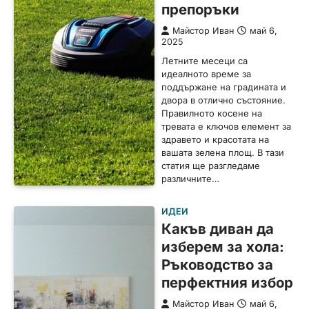
препоръки
Майстор Иван
май 6,
2025
Летните месеци са
идеалното време за
поддържане на градината и
двора в отлично състояние.
Правилното косене на
тревата е ключов елемент за
здравето и красотата на
вашата зелена площ. В тази
статия ще разгледаме
различните…
ИДЕИ
Какъв диван да
изберем за хола:
Ръководство за
перфектния избор
Майстор Иван
май 6,