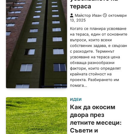
тераса
Майстор Иван
октомври
13, 2025
Когато се планира усвояване
на тераса, един от основните
въпроси, които всеки
собственик задава, е свързан
с разходите. Терминът
усвояване на тераса цена
обхваща разнообразни
фактори, които определят
крайната стойност на
проекта. Разбирането им
помага…
ИДЕИ
Как да окосим
двора през
летните месеци:
Съвети и