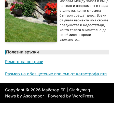
Изборът между живот в къща
на село и апартамент в града
е дилема, която мнозина
българи срещат днес. Всеки
от двата варианта има своите
предимства и недостатъци,
които трябва внимателно да
се обмислят преди
вземането…
Полезни връзки
Ремонт на покриви
Размер на обезщетение при смърт катастрофа птп
Copyright © 2026
Майстор БГ
| Claritymag
News by
Ascendoor
| Powered by
WordPress
.