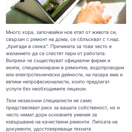
Много хора, започвайки нов етап от живота си,
свързан с ремонт на дома, се сблъскват с т.нар.
„бригади в сянка“. Причината за това често е
желанието да се спестят пари от работата.
Въпреки че съществуват официални фирми и
екипи, специализирани в ремонтни, водопроводни
или електротехнически дейности, на пазара има и
евтини непрофесионалисти, които предлагат
услуги без необходимите лицензи.
Тези незаконни специалисти не само
представляват риск за вашата собственост, но и
често нямат дори основните умения за
извършване на качествени ремонти. Липсата на
документи, удостоверяващи тяхната