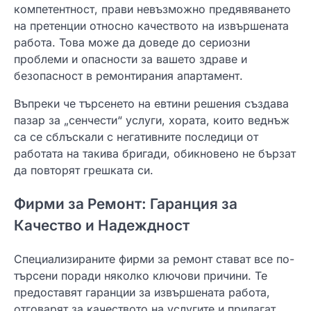
компетентност, прави невъзможно предявяването
на претенции относно качеството на извършената
работа. Това може да доведе до сериозни
проблеми и опасности за вашето здраве и
безопасност в ремонтирания апартамент.
Въпреки че търсенето на евтини решения създава
пазар за „сенчести“ услуги, хората, които веднъж
са се сблъскали с негативните последици от
работата на такива бригади, обикновено не бързат
да повторят грешката си.
Фирми за Ремонт: Гаранция за
Качество и Надеждност
Специализираните фирми за ремонт стават все по-
търсени поради няколко ключови причини. Те
предоставят гаранции за извършената работа,
отговарят за качеството на услугите и прилагат