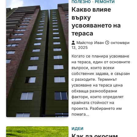
ПОЛЕЗНО
РЕМОНТИ
Какво влияе
върху
усвояването на
тераса
Майстор Иван
октомври
13, 2025
Когато се планира усвояване
на тераса, един от основните
въпроси, които всеки
собственик задава, е свързан
с разходите. Терминът
усвояване на тераса цена
обхваща разнообразни
фактори, които определят
крайната стойност на
проекта. Разбирането им
помага…
ИДЕИ
Как да окосим