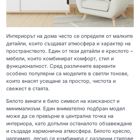
Интериорът на дома често се определя от малките
детайли, които създават атмосфера и характер на
пространството. Един от тези детайли е креслото –
мебели, които комбинират комфорт, стил и
функционалност. Сред различните варианти
особено популярни са моделите в светли тонове,
които внасят усещане за простор, чистота и
свежест в стаята.
Бялото винаги е било символ на изисканост и
минимализъм. Един внимателно подбран модел
може да се превърне в централна точка на
интериора, като допълни останалото обзавеждане
и създаде хармонична атмосфера. Бялото кресло,
например, лесно се комбинира с различни стилове