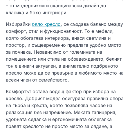
– от модернизъм и скандинавски дизайн до
класика и бохо интериори.
Избирайки
бяло кресло
, се създава баланс между
комфорт, стил и функционалност. То е мебели,
която обогатява интериора, внася светлина и
простор, и същевременно предлага удобно място
за почивка. Независимо от големината на
помещението или стила на обзавеждането, белият
тон е винаги актуален, а внимателно подбраното
кресло може да се превърне в любимото място на
всеки член от семейството.
Комфортът остава водещ фактор при избора на
кресло. Добрият модел осигурява правилна опора
на гърба и кръста, което позволява часове на
релаксация без напрежение. Меката тапицерия,
удобната седалка и ергономичната облегалка
правят креслото не просто място за сядане, а