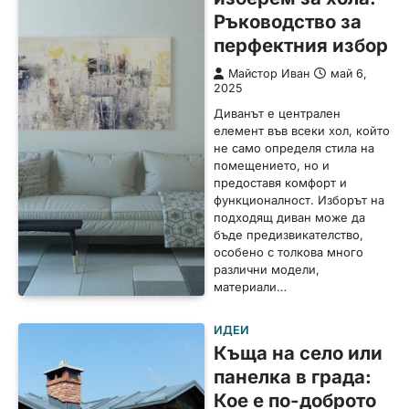
Ръководство за
перфектния избор
Майстор Иван
май 6,
2025
Диванът е централен
елемент във всеки хол, който
не само определя стила на
помещението, но и
предоставя комфорт и
функционалност. Изборът на
подходящ диван може да
бъде предизвикателство,
особено с толкова много
различни модели,
материали…
ИДЕИ
Къща на село или
панелка в града:
Кое е по-доброто