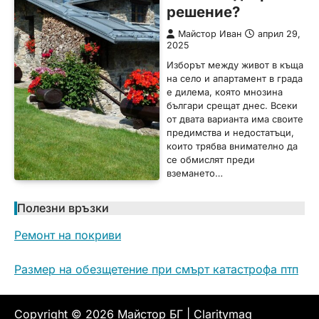
решение?
Майстор Иван
април 29,
2025
Изборът между живот в къща
на село и апартамент в града
е дилема, която мнозина
българи срещат днес. Всеки
от двата варианта има своите
предимства и недостатъци,
които трябва внимателно да
се обмислят преди
вземането…
Полезни връзки
Ремонт на покриви
Размер на обезщетение при смърт катастрофа птп
Copyright © 2026
Майстор БГ
| Claritymag