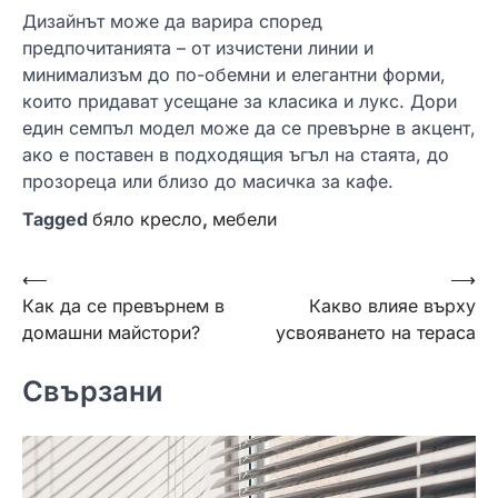
Дизайнът може да варира според
предпочитанията – от изчистени линии и
минимализъм до по-обемни и елегантни форми,
които придават усещане за класика и лукс. Дори
един семпъл модел може да се превърне в акцент,
ако е поставен в подходящия ъгъл на стаята, до
прозореца или близо до масичка за кафе.
Tagged
бяло кресло
,
мебели
Навигация
⟵
⟶
Как да се превърнем в
Какво влияе върху
домашни майстори?
усвояването на тераса
Свързани