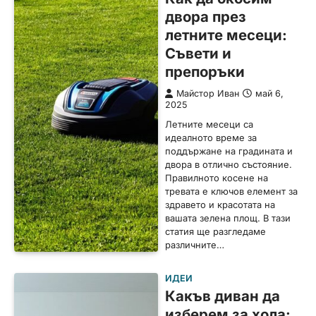
двора през
летните месеци:
Съвети и
препоръки
Майстор Иван
май 6,
2025
Летните месеци са
идеалното време за
поддържане на градината и
двора в отлично състояние.
Правилното косене на
тревата е ключов елемент за
здравето и красотата на
вашата зелена площ. В тази
статия ще разгледаме
различните…
ИДЕИ
Какъв диван да
изберем за хола: