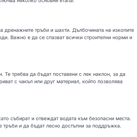
ключва няколко основни етапа:
на дренажните тръби и шахти. Дълбочината на изкопите
оди. Важно е да се спазват всички строителни норми и
. Те трябва да бъдат поставени с лек наклон, за да
криват с чакъл или друг материал, който позволява
като събират и отвеждат водата към безопасни места.
е тръби и да бъдат лесно достъпни за поддръжка.