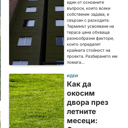
един от основните
въпроси, които всеки
собственик задава, е
свързан с разходите.
Терминът усвояване на
тераса цена обхваща
разнообразни фактори,
които определят
крайната стойност на
проекта. Разбирането им
помага…
ИДЕИ
Как да
окосим
двора през
летните
месеци: