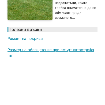
недостатъци, които
трябва внимателно да се
обмислят преди
вземането…
Полезни връзки
Ремонт на покриви
Размер на обезщетение при смърт катастрофа
птп