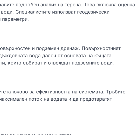
равите подробен анализ на терена. Това включва оценка
е води. Специалистите използват геодезически
и параметри.
повърхностен и подземен дренаж. Повърхностният
дъждовната вода далеч от основата на къщата.
и, които събират и отвеждат подземните води.
 е ключово за ефективността на системата. Тръбите
максимален поток на водата и да предотвратят