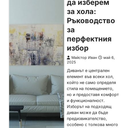
да изберем
за хола:
Ръководство
за
перфектния
избор
Майстор Иван
май 6,
2025
Диванът е централен
елемент във всеки хол,
който не само определя
стила на помещението,
но и предоставя комфорт
и функционалност.
Изборът на подходящ
диван може да бъде
предизвикателство,
особено с толкова много