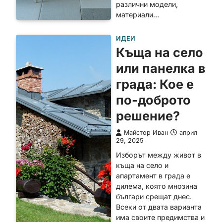
различни модели,
материали…
ИДЕИ
Къща на село
или панелка в
града: Кое е
по-доброто
решение?
Майстор Иван
април
29, 2025
Изборът между живот в
къща на село и
апартамент в града е
дилема, която мнозина
българи срещат днес.
Всеки от двата варианта
има своите предимства и