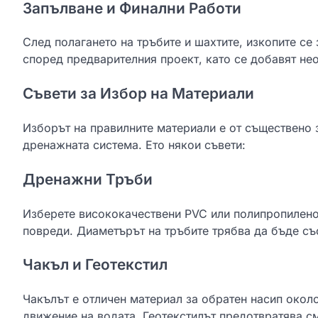
Запълване и Финални Работи
След полагането на тръбите и шахтите, изкопите се
според предварителния проект, като се добавят не
Съвети за Избор на Материали
Изборът на правилните материали е от съществено з
дренажната система. Ето някои съвети:
Дренажни Тръби
Изберете висококачествени PVC или полипропиленов
повреди. Диаметърът на тръбите трябва да бъде съ
Чакъл и Геотекстил
Чакълът е отличен материал за обратен насип окол
движение на водата. Геотекстилът предотвратява с