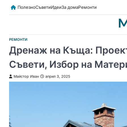
Skip
Полезно
Съвети
Идеи
За дома
Ремонти
to
content
РЕМОНТИ
Дренаж на Къща: Проект
Съвети, Избор на Матер
Майстор Иван
април 3, 2025