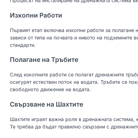
Процесът на инсталиране на дренажната система в
Изкопни Работи
Първият етап включва изкопни работи за полагане 
зависи от типа на почвата и нивото на подземните в
стандарти.
Полагане на Тръбите
След изкопните работи се полагат дренажните тръби
осигурят естествен поток на водата. Тръбите се по
свободното движение на водата.
Свързване на Шахтите
Шахтите играят важна роля в дренажната система, 
Те трябва да бъдат правилно свързани с дренажнит