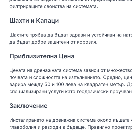
филтриращите свойства на системата.
Шахти и Капаци
Шахтите трябва да бъдат здрави и устойчиви на нат
да бъдат добре защитени от корозия.
Приблизителна Цена
Цената на дренажната система зависи от множество
почвата и сложността на изпълнението. Средно, це
варира между 50 и 100 лева на квадратен метър. Д
специализирани услуги като геодезически проучван
Заключение
Инсталирането на дренажна система около къщата е
главоболия и разходи в бъдеще. Правилно проекти