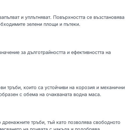
 запълват и уплътняват. Повърхността се възстановява
обходимите зелени площи и пътеки.
начение за дълготрайността и ефективността на
и тръби, които са устойчиви на корозия и механични
образен с обема на очакваната водна маса.
о дренажните тръби, тъй като позволява свободното
месването на почвата с чакъла и подобрява