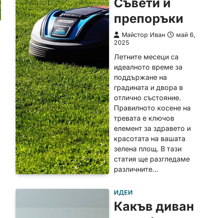
Съвети и
препоръки
Майстор Иван
май 6,
2025
Летните месеци са
идеалното време за
поддържане на
градината и двора в
отлично състояние.
Правилното косене на
тревата е ключов
елемент за здравето и
красотата на вашата
зелена площ. В тази
статия ще разгледаме
различните…
ИДЕИ
Какъв диван